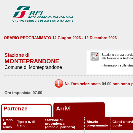
ORARIO PROGRAMMATO 14 Giugno 2026 - 12 Dicembre 2026
Stazione di
Stazione senza serviz
alle Persone a Ridotta 
MONTEPRANDONE
Informazioni sulle staz
Comune di Monteprandone
Nell'ora selezionata
04.00
non sono pr
Ora impostata: 07.00
Partenze
Arrivi
Orario
Stazione di
Tipo e n. di
Binario
Classi e servi
di
provenienza
treno
programmato
bordo
arrivo
(orario di partenza)