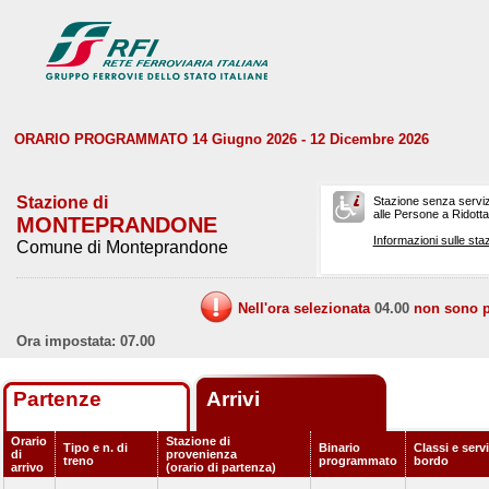
ORARIO PROGRAMMATO 14 Giugno 2026 - 12 Dicembre 2026
Stazione di
Stazione senza serviz
alle Persone a Ridotta 
MONTEPRANDONE
Informazioni sulle staz
Comune di Monteprandone
Nell'ora selezionata
04.00
non sono pr
Ora impostata: 07.00
Partenze
Arrivi
Orario
Stazione di
Tipo e n. di
Binario
Classi e servi
di
provenienza
treno
programmato
bordo
arrivo
(orario di partenza)