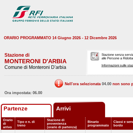
ORARIO PROGRAMMATO 14 Giugno 2026 - 12 Dicembre 2026
Stazione di
Stazione senza serviz
alle Persone a Ridotta 
MONTERONI D'ARBIA
Informazioni sulle staz
Comune di Monteroni D'arbia
Nell'ora selezionata
04.00
non sono pr
Ora impostata: 06.00
Partenze
Arrivi
Orario
Stazione di
Tipo e n. di
Binario
Classi e serv
di
provenienza
treno
programmato
bordo
arrivo
(orario di partenza)