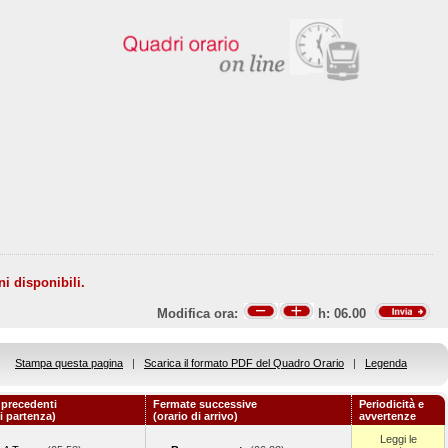
ni disponibili.
Modifica ora:
h:
06.00
Stampa questa pagina
|
Scarica il formato PDF del Quadro Orario
|
Legenda
 precedenti
Fermate successive
Periodicità e
di partenza)
(orario di arrivo)
avvertenze
Leggi le