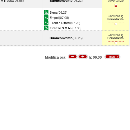
 A Tressa
(05.58)
Buonconvento
(06.22)
avvertenze
Siena
(06.23)
Controlla la
Empoli
(07.08)
Periodicità
Firenze Rifredi
(07.26)
Firenze S.M.N.
(07.36)
Controlla la
Buonconvento
(06.25)
Periodicità
Modifica ora:
h:
06.00