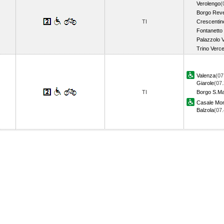
Verolengo
(
Borgo Reve
TI
Crescentin
Fontanetto
Palazzolo V
Trino Verce
Valenza
(07
Giarole
(07.
TI
Borgo S.Ma
Casale Mon
Balzola
(07