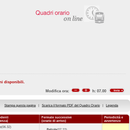
ni disponibili.
Modifica ora:
h:
07.00
Stampa questa pagina
|
Scarica il formato PDF del Quadro Orario
|
Legenda
edenti
Fermate successive
Periodicità e
tenza)
(orario di arrivo)
avvertenze
o
(06.32)
Balzola
(07.22)