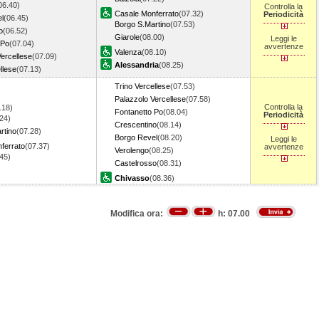
06.40)
Controlla la
Casale Monferrato
(07.32)
Periodicità
l
(06.45)
Borgo S.Martino
(07.53)
o
(06.52)
Giarole
(08.00)
Leggi le
 Po
(07.04)
avvertenze
Valenza
(08.10)
ercellese
(07.09)
Alessandria
(08.25)
llese
(07.13)
Trino Vercellese
(07.53)
Palazzolo Vercellese
(07.58)
Controlla la
.18)
Fontanetto Po
(08.04)
Periodicità
24)
Crescentino
(08.14)
rtino
(07.28)
Borgo Revel
(08.20)
Leggi le
ferrato
(07.37)
avvertenze
Verolengo
(08.25)
.45)
Castelrosso
(08.31)
Chivasso
(08.36)
Modifica ora:
h:
07.00