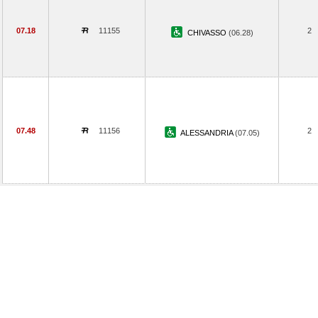
07.18
11155
2
CHIVASSO
(06.28)
07.48
11156
2
ALESSANDRIA
(07.05)