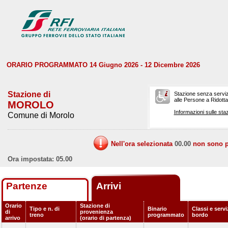
ORARIO PROGRAMMATO 14 Giugno 2026 - 12 Dicembre 2026
Stazione di
Stazione senza serviz
alle Persone a Ridotta 
MOROLO
Informazioni sulle staz
Comune di Morolo
Nell'ora selezionata
00.00
non sono pr
Ora impostata: 05.00
Partenze
Arrivi
Orario
Stazione di
Tipo e n. di
Binario
Classi e servi
di
provenienza
treno
programmato
bordo
arrivo
(orario di partenza)