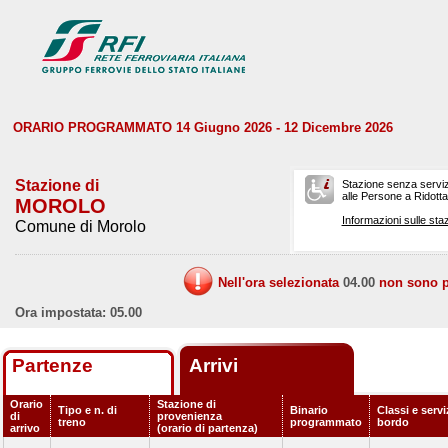
ORARIO PROGRAMMATO 14 Giugno 2026 - 12 Dicembre 2026
Stazione di
Stazione senza serviz
alle Persone a Ridotta 
MOROLO
Informazioni sulle staz
Comune di Morolo
Nell'ora selezionata
04.00
non sono pr
Ora impostata: 05.00
Partenze
Arrivi
Orario
Stazione di
Tipo e n. di
Binario
Classi e servi
di
provenienza
treno
programmato
bordo
arrivo
(orario di partenza)