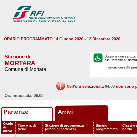
ORARIO PROGRAMMATO 14 Giugno 2026 - 12 Dicembre 2026
Stazione di
Stazione con servizio
alle Persone a Ridotta 
MORTARA
Informazioni sulla pre
Comune di Mortara
Nell'ora selezionata
04.00
non sono pr
Ora impostata: 06.00
Partenze
Arrivi
Orario
Tipo e n. di
Stazione di provenienza
Binario
Classi e 
di
treno
(orario di partenza)
programmato
bordo
arrivo