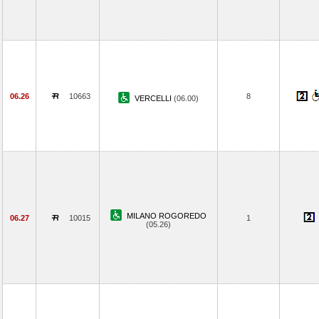
06.26
10663
8
VERCELLI
(06.00)
MILANO ROGOREDO
06.27
10015
1
(05.26)