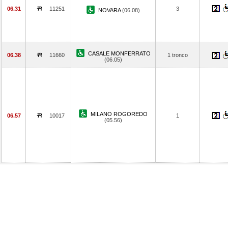
06.31
11251
3
NOVARA
(06.08)
CASALE MONFERRATO
06.38
11660
1 tronco
(06.05)
MILANO ROGOREDO
06.57
10017
1
(05.56)