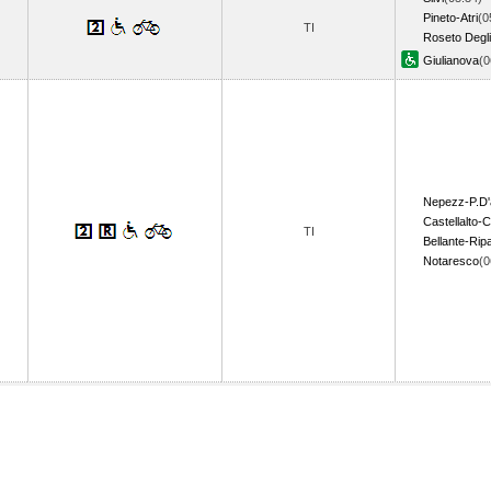
Pineto-Atri
(0
TI
Roseto Degli
Giulianova
(
Nepezz-P.D'
Castellalto-
TI
Bellante-Rip
Notaresco
(