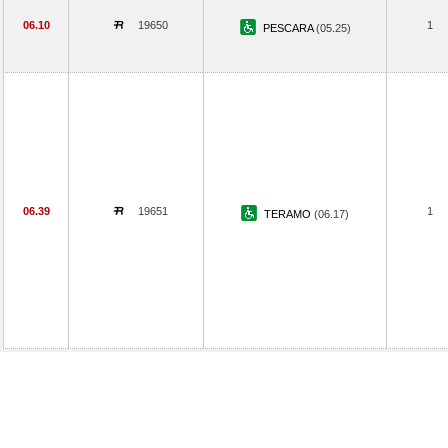
06.10
19650
1
PESCARA
(05.25)
06.39
19651
1
TERAMO
(06.17)