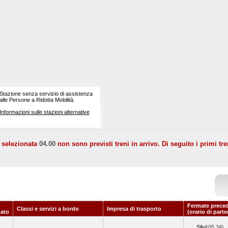
Stazione senza servizio di assistenza
alle Persone a Ridotta Mobilità.
Informazioni sulle stazioni alternative
a selezionata
04.00
non sono previsti treni in arrivo. Di seguito i primi tre
Fermate preced
Classi e servizi a bordo
Impresa di trasporto
ato
(orario di part
Silvi
(05.34)