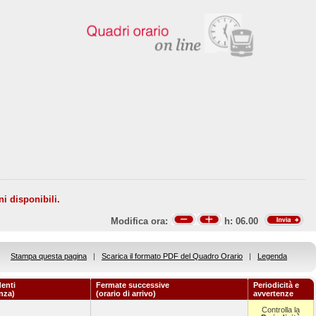
ni disponibili.
Modifica ora:
h:
06.00
Stampa questa pagina
|
Scarica il formato PDF del Quadro Orario
|
Legenda
enti
Fermate successive
Periodicità e
enza)
(orario di arrivo)
avvertenze
Controlla la