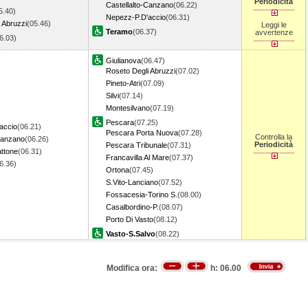
Periodicità
Castellalto-Canzano
(06.22)
5.40)
Nepezz-P.D'accio
(06.31)
 Abruzzi
(05.46)
Leggi le
Teramo
(06.37)
avvertenze
06.03)
Giulianova
(06.47)
Roseto Degli Abruzzi
(07.02)
Pineto-Atri
(07.09)
Silvi
(07.14)
Montesilvano
(07.19)
Pescara
(07.25)
accio
(06.21)
Pescara Porta Nuova
(07.28)
Controlla la
Canzano
(06.26)
Periodicità
Pescara Tribunale
(07.31)
attone
(06.31)
Francavilla Al Mare
(07.37)
06.36)
Ortona
(07.45)
S.Vito-Lanciano
(07.52)
Fossacesia-Torino S.
(08.00)
Casalbordino-P.
(08.07)
Porto Di Vasto
(08.12)
Vasto-S.Salvo
(08.22)
Modifica ora:
h:
06.00