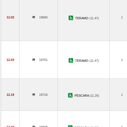
12.03
19665
1
TERAMO
(11.47)
12.03
19751
1
TERAMO
(11.47)
12.19
19716
1
PESCARA
(11.25)