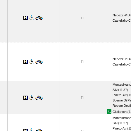
Nepezz-P.D'
TI
Castellalto-
Nepezz-P.D'
TI
Castellalto-
Montesilvan
Silvi
(11.37)
Pineto-Atri
(1
TI
Scerne Di Pi
Roseto Degli
Giulianova
(1
Montesilvan
Silvi
(11.37)
Pineto-Atri
(1