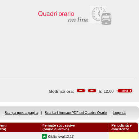
Modifica ora:
h:
12.00
Stampa questa pagina
|
Scarica il formato PDF del Quadro Orario
|
Legenda
enti
Fermate successive
Periodicità e
nza)
(orario di arrivo)
avvertenze
Giulianova
(12.11)