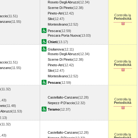
Roseto Degli Abruzzi
(12.34)
Scerne Di Pineto
(12.38)
Pineto-Atri
(12.42)
Controlla la
accio
(11.51)
Periodicità
Silvi
(12.47)
Canzano
(11.55)
Montesilvano
(12.52)
Pescara
(12.59)
Pescara Porta Nuova
(13.03)
Chieti
(13.17)
Giulianova
(12.11)
Roseto Degli Abruzzi
(12.34)
Scerne Di Pineto
(12.38)
Controlla la
accio
(11.51)
Periodicità
Pineto-Atri
(12.42)
Canzano
(11.55)
Silvi
(12.47)
Montesilvano
(12.52)
Pescara
(12.59)
o
(11.32)
Castellalto-Canzano
(12.28)
Controlla la
1.43)
Periodicità
Nepezz-P.D'accio
(12.32)
neto
(11.48)
Teramo
(12.37)
 Abruzzi
(11.53)
2.13)
o
(11.32)
Castellalto-Canzano
(12.28)
Controlla la
1.43)
Periodicità