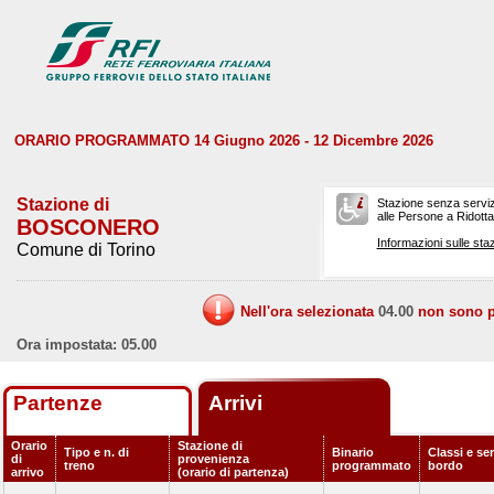
ORARIO PROGRAMMATO 14 Giugno 2026 - 12 Dicembre 2026
Stazione di
Stazione senza serviz
alle Persone a Ridotta 
BOSCONERO
Informazioni sulle staz
Comune di Torino
Nell'ora selezionata
04.00
non sono pr
Ora impostata: 05.00
Partenze
Arrivi
Orario
Stazione di
Tipo e n. di
Binario
Classi e ser
di
provenienza
treno
programmato
bordo
arrivo
(orario di partenza)