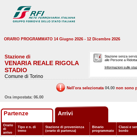
ORARIO PROGRAMMATO 14 Giugno 2026 - 12 Dicembre 2026
Stazione di
Stazione senza serviz
alle Persone a Ridotta 
VENARIA REALE RIGOLA
Informazioni sulle staz
STADIO
Comune di Torino
Nell'ora selezionata
04.00
non sono pr
Ora impostata: 06.00
Partenze
Arrivi
Orario
Tipo e n. di
Stazione di provenienza
Binario
Classi e ser
di
treno
(orario di partenza)
programmato
bordo
arrivo