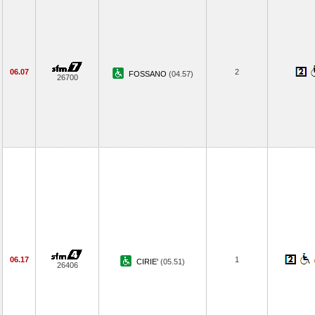
06.07
2
FOSSANO
(04.57)
26700
06.17
1
CIRIE'
(05.51)
26406