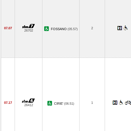
07.07
2
FOSSANO
(05.57)
26702
07.17
1
CIRIE'
(06.51)
26412