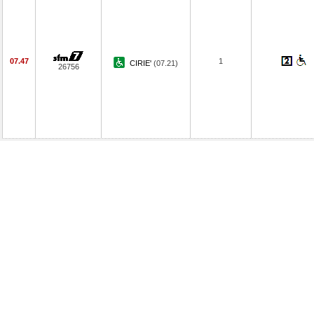
07.47
1
CIRIE'
(07.21)
26756