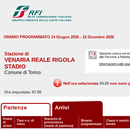
ORARIO PROGRAMMATO 14 Giugno 2026 - 12 Dicembre 2026
Stazione di
Stazione senza serviz
alle Persone a Ridotta 
VENARIA REALE RIGOLA
Informazioni sulle staz
STADIO
Comune di Torino
Nell'ora selezionata
04.00
non sono pr
Ora impostata: 07.00
Partenze
Arrivi
Orario
Stazione di
Tipo e n. di
Binario
Classi e servizi
di
provenienza
treno
programmato
bordo
arrivo
(orario di partenza)