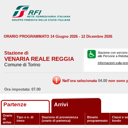
ORARIO PROGRAMMATO 14 Giugno 2026 - 12 Dicembre 2026
Stazione di
Stazione con servizio
alle Persone a Ridotta 
VENARIA REALE REGGIA
Informazioni sulla pre
Comune di Torino
Nell'ora selezionata
04.00
non sono pr
Ora impostata: 07.00
Partenze
Arrivi
Orario
Tipo e n. di
Stazione di provenienza
Binario
Classi e se
di
treno
(orario di partenza)
programmato
bordo
arrivo