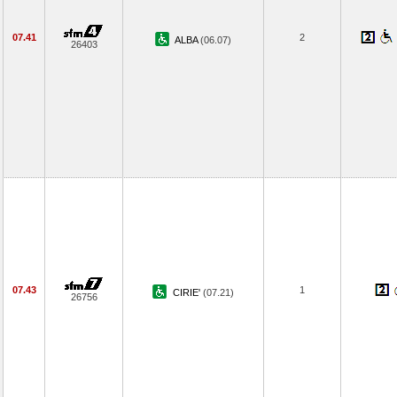
07.41
2
ALBA
(06.07)
26403
07.43
1
CIRIE'
(07.21)
26756