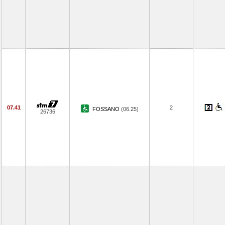
07.41
2
FOSSANO
(06.25)
26736