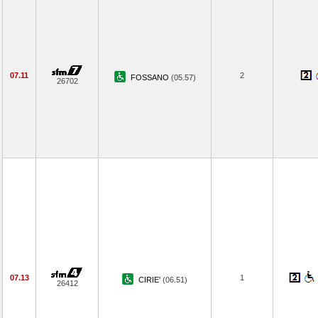
07.11
2
FOSSANO
(05.57)
26702
07.13
1
CIRIE'
(06.51)
26412