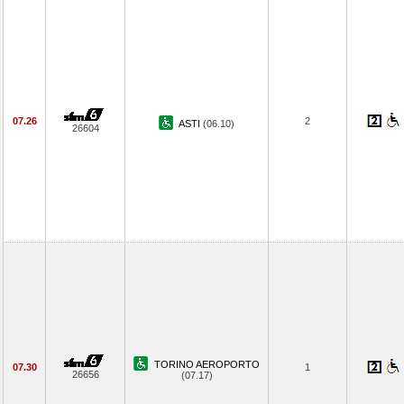
07.26
2
ASTI
(06.10)
26604
TORINO AEROPORTO
07.30
1
26656
(07.17)