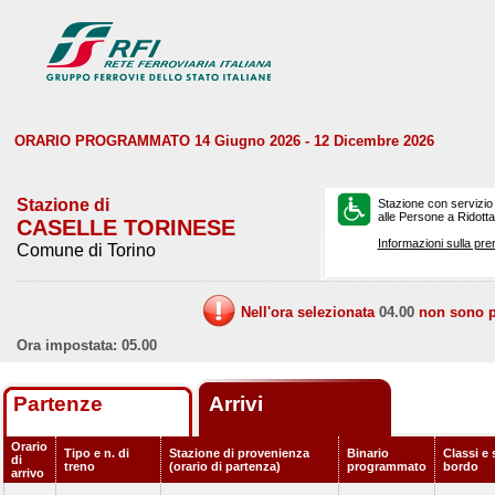
ORARIO PROGRAMMATO 14 Giugno 2026 - 12 Dicembre 2026
Stazione di
Stazione con servizio
alle Persone a Ridotta 
CASELLE TORINESE
Informazioni sulla pre
Comune di Torino
Nell'ora selezionata
04.00
non sono pr
Ora impostata: 05.00
Partenze
Arrivi
Orario
Tipo e n. di
Stazione di provenienza
Binario
Classi e 
di
treno
(orario di partenza)
programmato
bordo
arrivo