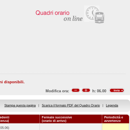
ni disponibili.
Modifica ora:
h:
06.00
Stampa questa pagina
|
Scarica il formato PDF del Quadro Orario
|
Legenda
edenti
Fermate successive
Periodicità e
rtenza)
(orario di arrivo)
avvertenze
(05.06)