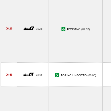
06.26
26700
FOSSANO
(04.57)
06.43
26603
TORINO LINGOTTO
(06.05)