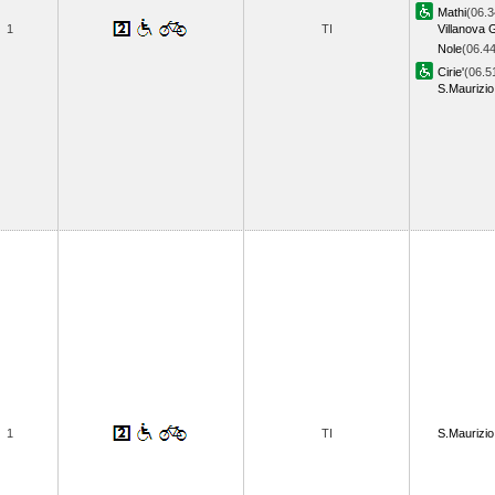
Mathi
(06.3
1
TI
Villanova 
Nole
(06.44
Cirie'
(06.5
S.Maurizio
1
TI
S.Maurizio