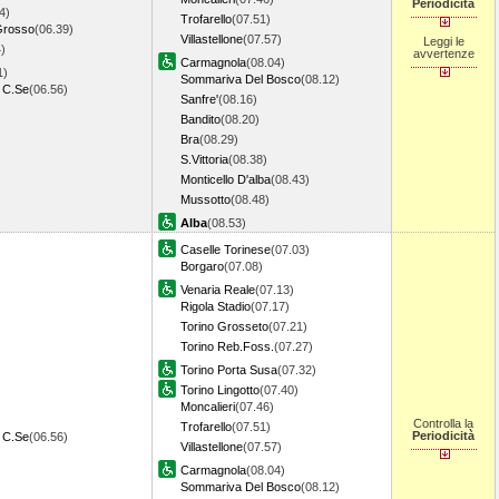
Periodicità
4)
Trofarello
(07.51)
Grosso
(06.39)
Villastellone
(07.57)
Leggi le
)
avvertenze
Carmagnola
(08.04)
1)
Sommariva Del Bosco
(08.12)
 C.Se
(06.56)
Sanfre'
(08.16)
Bandito
(08.20)
Bra
(08.29)
S.Vittoria
(08.38)
Monticello D'alba
(08.43)
Mussotto
(08.48)
Alba
(08.53)
Caselle Torinese
(07.03)
Borgaro
(07.08)
Venaria Reale
(07.13)
Rigola Stadio
(07.17)
Torino Grosseto
(07.21)
Torino Reb.Foss.
(07.27)
Torino Porta Susa
(07.32)
Torino Lingotto
(07.40)
Moncalieri
(07.46)
Controlla la
Trofarello
(07.51)
Periodicità
 C.Se
(06.56)
Villastellone
(07.57)
Carmagnola
(08.04)
Sommariva Del Bosco
(08.12)