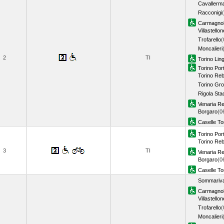
Cavallerm
Racconigi
Carmagno
Villastellon
Trofarello
(
Moncalieri
2
TI
Torino Lin
Torino Por
Torino Re
Torino Gr
Rigola Sta
Venaria Re
Borgaro
(0
Caselle To
Torino Por
Torino Re
3
TI
Venaria Re
Borgaro
(0
Caselle To
Sommariva
Carmagno
Villastellon
Trofarello
(
Moncalieri