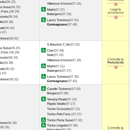
gotto
(06.15)
Villanova Grosso
(07.24)
ta Susa
(06.23)
Leggi le
Mathi
(07.27)
b.Foss.
(06.29)
avvertenze
Balangero
(07.33)
osseto
(06.34)
Lanzo Torinese
(07.41)
dio
(06.38)
Germagnano
(07.48)
ale
(06.42)
6.47)
rinese
(06.52)
S.Maurizio C.Se
(07.02)
ta Susa
(06.23)
Cirie'
(07.09)
b.Foss.
(06.29)
Nole
(07.15)
osseto
(06.34)
Controlla la
Villanova Grosso
(07.18)
Periodicità
dio
(06.38)
Mathi
(07.21)
ale
(06.42)
Balangero
(07.27)
6.47)
Lanzo Torinese
(07.35)
rinese
(06.52)
Germagnano
(07.42)
Caselle Torinese
(07.03)
Borgaro
(07.08)
Venaria Reale
(07.13)
Rigola Stadio
(07.17)
Torino Grosseto
(07.21)
Torino Reb.Foss.
(07.27)
Torino Porta Susa
(07.32)
inese
(06.18)
Torino Lingotto
(07.40)
(06.29)
Controlla la
Moncalieri
(07.46)