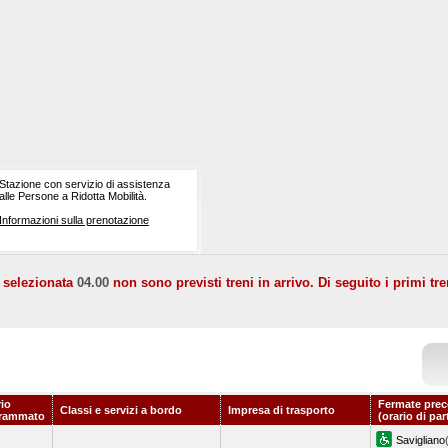
Stazione con servizio di assistenza
alle Persone a Ridotta Mobilità.
Informazioni sulla prenotazione
a selezionata
04.00
non sono previsti treni in arrivo. Di seguito i primi tre
rio
Fermate prec
Classi e servizi a bordo
Impresa di trasporto
rammato
(orario di pa
Savigliano