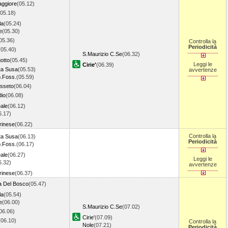
aggiore
(05.12)
(05.18)
la
(05.24)
e
(05.30)
05.36)
Controlla la
Periodicità
(05.40)
S.Maurizio C.Se
(06.32)
gotto
(05.45)
Leggi le
Cirie'
(06.39)
ta Susa
(05.53)
avvertenze
b.Foss.
(05.59)
osseto
(06.04)
dio
(06.08)
ale
(06.12)
6.17)
rinese
(06.22)
Controlla la
ta Susa
(06.13)
Periodicità
b.Foss.
(06.17)
ale
(06.27)
Leggi le
6.32)
avvertenze
rinese
(06.37)
 Del Bosco
(05.47)
la
(05.54)
e
(06.00)
S.Maurizio C.Se
(07.02)
06.06)
Cirie'
(07.09)
(06.10)
Controlla la
Nole
(07.21)
Periodicità