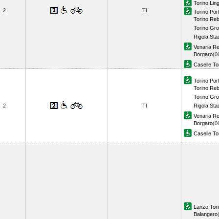
Torino Lin
2
TI
Torino Por
Torino Re
Torino Gr
Rigola Sta
Venaria Re
Borgaro
(0
Caselle To
Torino Por
Torino Re
Torino Gr
2
TI
Rigola Sta
Venaria Re
Borgaro
(0
Caselle To
Lanzo Tor
Balangero