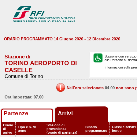
ORARIO PROGRAMMATO 14 Giugno 2026 - 12 Dicembre 2026
Stazione di
Stazione con servizio
alle Persone a Ridotta 
TORINO AEROPORTO DI
Informazioni sulla pre
CASELLE
Comune di Torino
Nell'ora selezionata
04.00
non sono pr
Ora impostata: 07.00
Partenze
Arrivi
Orario
Stazione di
Tipo e n. di
Binario
Classi e servizi
di
provenienza
treno
programmato
bordo
arrivo
(orario di partenza)