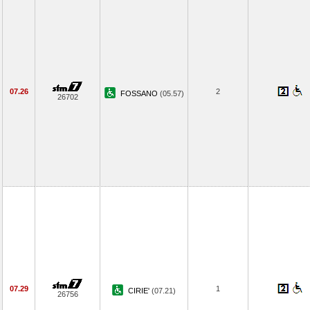
07.26
2
FOSSANO
(05.57)
26702
07.29
1
CIRIE'
(07.21)
26756