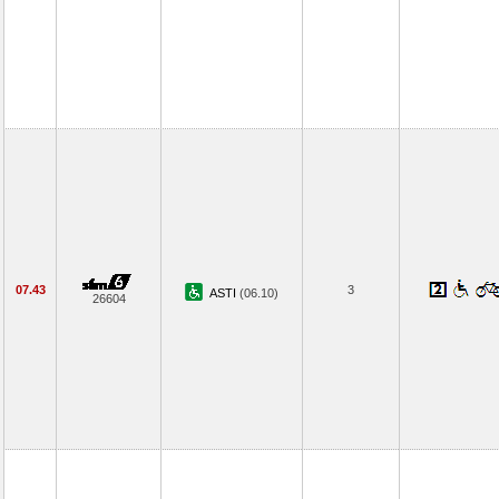
07.43
3
ASTI
(06.10)
26604