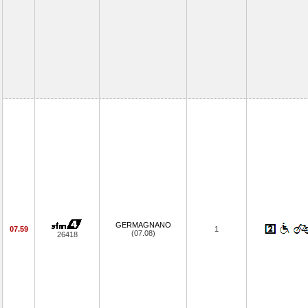
GERMAGNANO
07.59
1
(07.08)
26418