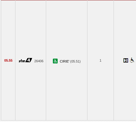
05.55
1
26406
CIRIE'
(05.51)