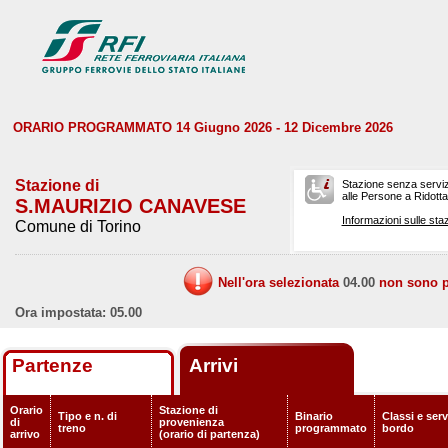
ORARIO PROGRAMMATO 14 Giugno 2026 - 12 Dicembre 2026
Stazione di
Stazione senza serviz
alle Persone a Ridotta 
S.MAURIZIO CANAVESE
Informazioni sulle staz
Comune di Torino
Nell'ora selezionata
04.00
non sono pr
Ora impostata: 05.00
Partenze
Arrivi
Orario
Stazione di
Tipo e n. di
Binario
Classi e serv
di
provenienza
treno
programmato
bordo
arrivo
(orario di partenza)