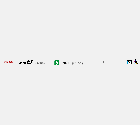
05.55
1
26406
CIRIE'
(05.51)