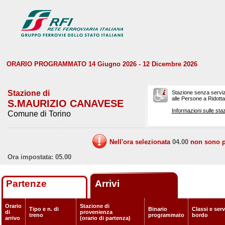
ORARIO PROGRAMMATO 14 Giugno 2026 - 12 Dicembre 2026
Stazione di
Stazione senza serviz
alle Persone a Ridotta 
S.MAURIZIO CANAVESE
Informazioni sulle staz
Comune di Torino
Nell'ora selezionata
04.00
non sono pr
Ora impostata: 05.00
Partenze
Arrivi
Orario
Stazione di
Tipo e n. di
Binario
Classi e serv
di
provenienza
treno
programmato
bordo
arrivo
(orario di partenza)