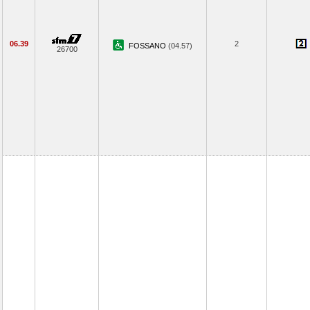
06.39
2
FOSSANO
(04.57)
26700