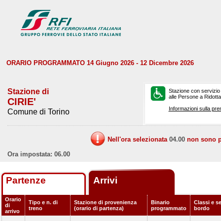
ORARIO PROGRAMMATO 14 Giugno 2026 - 12 Dicembre 2026
Stazione di
Stazione con servizio
alle Persone a Ridotta 
CIRIE'
Informazioni sulla pre
Comune di Torino
Nell'ora selezionata
04.00
non sono pr
Ora impostata: 06.00
Partenze
Arrivi
Orario
Tipo e n. di
Stazione di provenienza
Binario
Classi e se
di
treno
(orario di partenza)
programmato
bordo
arrivo