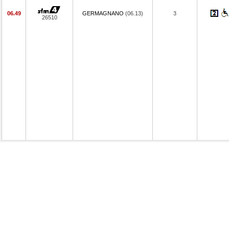
06.49
GERMAGNANO
(06.13)
3
26510