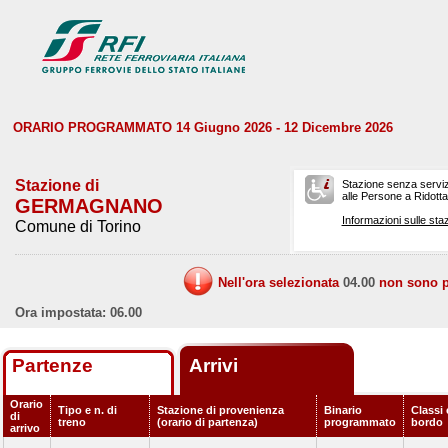
ORARIO PROGRAMMATO 14 Giugno 2026 - 12 Dicembre 2026
Stazione di
Stazione senza serviz
alle Persone a Ridotta 
GERMAGNANO
Informazioni sulle staz
Comune di Torino
Nell'ora selezionata
04.00
non sono pr
Ora impostata: 06.00
Partenze
Arrivi
Orario
Tipo e n. di
Stazione di provenienza
Binario
Classi 
di
treno
(orario di partenza)
programmato
bordo
arrivo