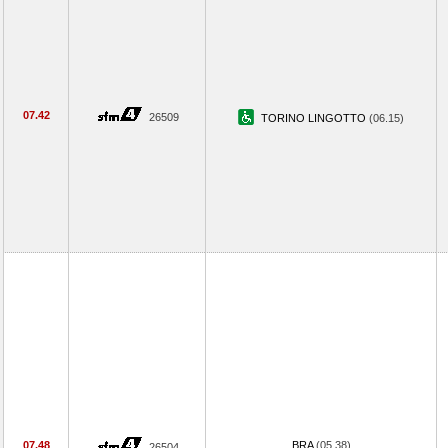
07.42
26509
TORINO LINGOTTO
(06.15)
07.48
BRA
(05.38)
26504