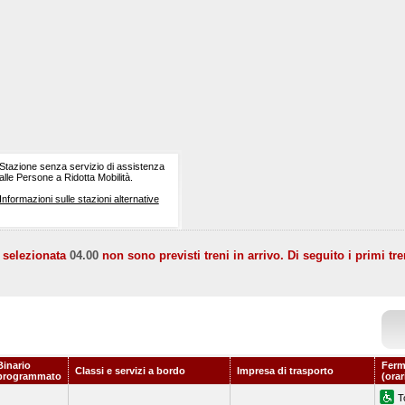
Stazione senza servizio di assistenza
alle Persone a Ridotta Mobilità.
Informazioni sulle stazioni alternative
a selezionata
04.00
non sono previsti treni in arrivo. Di seguito i primi tre
Binario
Ferm
Classi e servizi a bordo
Impresa di trasporto
programmato
(orar
T