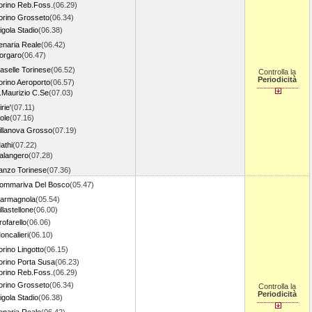
orino Reb.Foss.
(06.29)
orino Grosseto
(06.34)
igola Stadio
(06.38)
enaria Reale
(06.42)
orgaro
(06.47)
aselle Torinese
(06.52)
Controlla la
Periodicità
orino Aeroporto
(06.57)
.Maurizio C.Se
(07.03)
rie'
(07.11)
ole
(07.16)
illanova Grosso
(07.19)
athi
(07.22)
alangero
(07.28)
anzo Torinese
(07.36)
ommariva Del Bosco
(05.47)
armagnola
(05.54)
illastellone
(06.00)
rofarello
(06.06)
oncalieri
(06.10)
orino Lingotto
(06.15)
orino Porta Susa
(06.23)
orino Reb.Foss.
(06.29)
orino Grosseto
(06.34)
Controlla la
Periodicità
igola Stadio
(06.38)