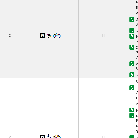
T
T
R
V
B
C
2
TI
T
S
Ci
N
V
M
B
L
S
C
V
T
M
T
T
T
T
R
2
TI