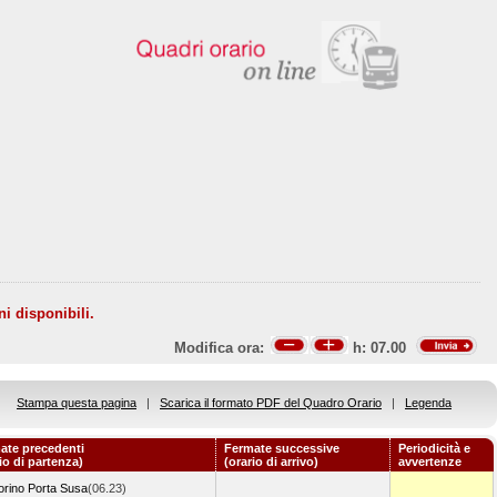
ni disponibili.
Modifica ora:
h:
07.00
Stampa questa pagina
|
Scarica il formato PDF del Quadro Orario
|
Legenda
ate precedenti
Fermate successive
Periodicità e
io di partenza)
(orario di arrivo)
avvertenze
orino Porta Susa
(06.23)