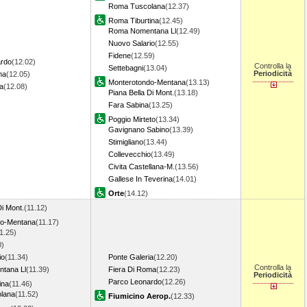
Roma Tuscolana
(12.37)
Roma Tiburtina
(12.45)
Roma Nomentana Ll
(12.49)
Nuovo Salario
(12.55)
Fidene
(12.59)
ardo
(12.02)
Controlla la
Settebagni
(13.04)
Periodicità
ma
(12.05)
Monterotondo-Mentana
(13.13)
a
(12.08)
Piana Bella Di Mont.
(13.18)
Fara Sabina
(13.25)
Poggio Mirteto
(13.34)
Gavignano Sabino
(13.39)
Stimigliano
(13.44)
Collevecchio
(13.49)
Civita Castellana-M.
(13.56)
Gallese In Teverina
(14.01)
Orte
(14.12)
Di Mont.
(11.12)
do-Mentana
(11.17)
1.25)
0)
io
(11.34)
Ponte Galeria
(12.20)
Controlla la
tana Ll
(11.39)
Fiera Di Roma
(12.23)
Periodicità
Parco Leonardo
(12.26)
ina
(11.46)
lana
(11.52)
Fiumicino Aerop.
(12.33)