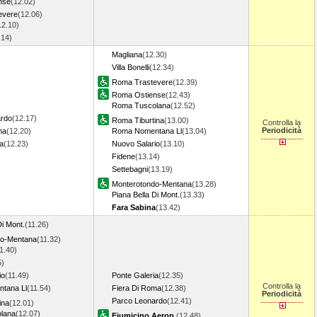
nse
(12.02)
evere
(12.06)
12.10)
.14)
Magliana
(12.30)
Villa Bonelli
(12.34)
Roma Trastevere
(12.39)
Roma Ostiense
(12.43)
Roma Tuscolana
(12.52)
ardo
(12.17)
Roma Tiburtina
(13.00)
Controlla la
Periodicità
ma
(12.20)
Roma Nomentana Ll
(13.04)
a
(12.23)
Nuovo Salario
(13.10)
Fidene
(13.14)
Settebagni
(13.19)
Monterotondo-Mentana
(13.28)
Piana Bella Di Mont.
(13.33)
Fara Sabina
(13.42)
Di Mont.
(11.26)
do-Mentana
(11.32)
1.40)
5)
io
(11.49)
Ponte Galeria
(12.35)
Controlla la
tana Ll
(11.54)
Fiera Di Roma
(12.38)
Periodicità
Parco Leonardo
(12.41)
ina
(12.01)
lana
(12.07)
Fiumicino Aerop.
(12.48)