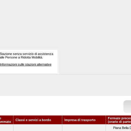
Stazione senza servizio di assistenza
alle Persone a Ridotta Mobilità.
Informazioni sulle stazioni alternative
o
Fermate prece
Classi e servizi a bordo
Impresa di trasporto
ammato
(orario di part
Piana Bella 