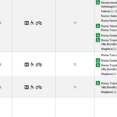
Monteroton
Settebagni
(1
Fidene
(11.1
Nuovo Salar
Roma Nomen
2
TI
Roma Tiburt
Roma Tusco
Roma Ostie
Roma Trast
Villa Bonelli
(
Magliana
(11
Roma Tusco
Roma Ostie
2
TI
Roma Trast
Villa Bonelli
(
Magliana
(11
Roma Trast
2
TI
Villa Bonelli
(
Magliana
(11