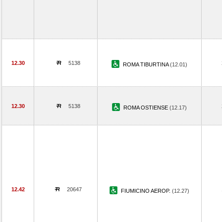
12.30
5138
ROMA TIBURTINA
(12.01)
12.30
5138
ROMA OSTIENSE
(12.17)
12.42
20647
FIUMICINO AEROP.
(12.27)