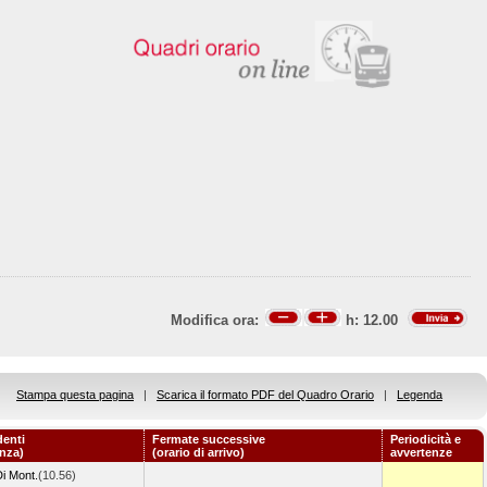
Modifica ora:
h:
12.00
Stampa questa pagina
|
Scarica il formato PDF del Quadro Orario
|
Legenda
denti
Fermate successive
Periodicità e
enza)
(orario di arrivo)
avvertenze
Di Mont.
(10.56)