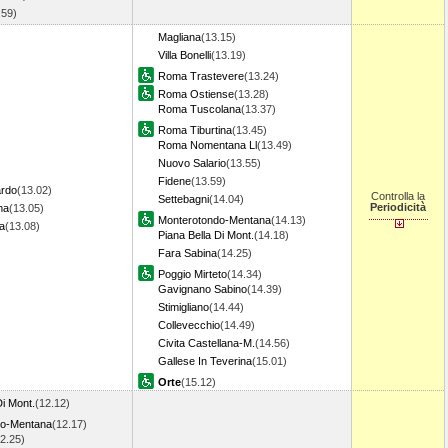
.59)
Magliana
(13.15)
Villa Bonelli
(13.19)
Roma Trastevere
(13.24)
Roma Ostiense
(13.28)
Roma Tuscolana
(13.37)
Roma Tiburtina
(13.45)
Roma Nomentana Ll
(13.49)
Nuovo Salario
(13.55)
Fidene
(13.59)
ardo
(13.02)
Controlla la
Settebagni
(14.04)
Periodicità
ma
(13.05)
Monterotondo-Mentana
(14.13)
a
(13.08)
Piana Bella Di Mont.
(14.18)
Fara Sabina
(14.25)
Poggio Mirteto
(14.34)
Gavignano Sabino
(14.39)
Stimigliano
(14.44)
Collevecchio
(14.49)
Civita Castellana-M.
(14.56)
Gallese In Teverina
(15.01)
Orte
(15.12)
Di Mont.
(12.12)
do-Mentana
(12.17)
2.25)