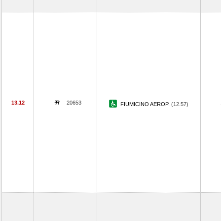
13.12
20653
FIUMICINO AEROP.
(12.57)