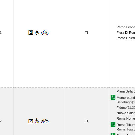
Parco Leon
1
TI
Fiera Di Ro
Ponte Galeri
Piana Bella 
Monteroton
Settebagni
(1
Fidene
(11.3
Nuovo Salar
Roma Nomen
2
TI
Roma Tiburt
Roma Tusco