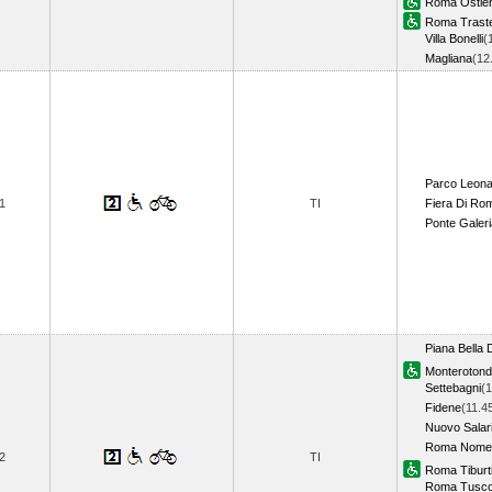
Roma Ostie
Roma Trast
Villa Bonelli
(
Magliana
(12
Parco Leon
1
TI
Fiera Di Ro
Ponte Galeri
Piana Bella 
Monteroton
Settebagni
(1
Fidene
(11.4
Nuovo Salar
Roma Nomen
2
TI
Roma Tiburt
Roma Tusco