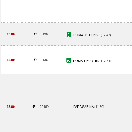
13.00
5136
ROMA OSTIENSE
(12.47)
13.00
5136
ROMA TIBURTINA
(12.31)
13.00
20469
FARA SABINA
(11.50)