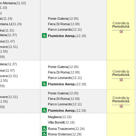
do-Mentana
(11.02)
1.10)
5)
io
(11.19)
Ponte Galeria
(12.05)
Controlla la
tana Ll
(11.24)
Fiera Di Roma
(12.08)
Periodicità
Parco Leonardo
(12.11)
ina
(11.31)
lana
(11.37)
Fiumicino Aerop.
(12.18)
nse
(11.47)
evere
(11.51)
11.55)
.59)
lana
(11.37)
Ponte Galeria
(12.05)
nse
(11.47)
Controlla la
Fiera Di Roma
(12.08)
Periodicità
evere
(11.51)
Parco Leonardo
(12.11)
11.55)
Fiumicino Aerop.
(12.18)
.59)
Ponte Galeria
(12.05)
evere
(11.51)
Controlla la
Fiera Di Roma
(12.08)
Periodicità
11.55)
Parco Leonardo
(12.11)
.59)
Fiumicino Aerop.
(12.18)
Magliana
(12.15)
Villa Bonelli
(12.19)
Roma Trastevere
(12.24)
Roma Ostiense
(12.28)