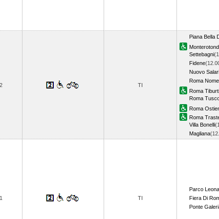
Piana Bella 
Monteroton
Settebagni
(1
Fidene
(12.0
Nuovo Salar
Roma Nomen
2
TI
Roma Tiburt
Roma Tusco
Roma Ostie
Roma Trast
Villa Bonelli
(
Magliana
(12
Parco Leon
1
TI
Fiera Di Ro
Ponte Galeri