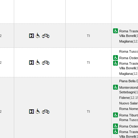
Roma Trast
2
TI
Villa Bonelli
(
Magliana
(12
Roma Tusco
Roma Ostie
2
TI
Roma Trast
Villa Bonelli
(
Magliana
(12
Piana Bella 
Monteroton
Settebagni
(1
Fidene
(12.1
Nuovo Salar
Roma Nomen
2
TI
Roma Tiburt
Roma Tusco
Roma Ostie
Roma Trast
Villa Bonelli
(