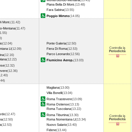
Monterotondo-Mentana
(13.43)
Piana Bella Di Mont.
(13.48)
Fara Sabina
(13.55)
Poggio Mirteto
(14.05)
Di Mont.
(11.42)
do-Mentana
(11.47)
1.55)
0)
io
(12.04)
Ponte Galeria
(12.50)
Controlla la
tana Ll
(12.09)
Fiera Di Roma
(12.53)
Periodicità
Parco Leonardo
(12.56)
ina
(12.16)
lana
(12.22)
Fiumicino Aerop.
(13.03)
nse
(12.32)
evere
(12.36)
12.40)
.44)
Magliana
(13.00)
Villa Bonelli
(13.04)
Roma Trastevere
(13.09)
Roma Ostiense
(13.13)
Roma Tuscolana
(13.22)
ardo
(12.47)
Roma Tiburtina
(13.30)
Controlla la
Periodicità
ma
(12.50)
Roma Nomentana Ll
(13.34)
a
(12.53)
Nuovo Salario
(13.40)
Fidene
(13.44)