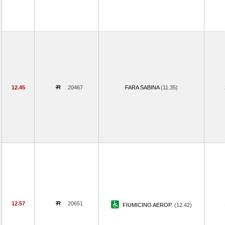
12.45
20467
FARA SABINA
(11.35)
12.57
20651
FIUMICINO AEROP.
(12.42)