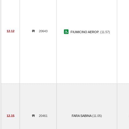
12.12
20643
FIUMICINO AEROP.
(11.57)
12.15
20461
FARA SABINA
(11.05)