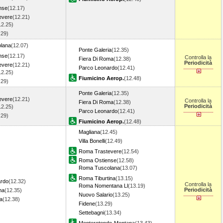
nse
(12.17)
evere
(12.21)
12.25)
.29)
lana
(12.07)
Ponte Galeria
(12.35)
nse
(12.17)
Controlla la
Fiera Di Roma
(12.38)
Periodicità
evere
(12.21)
Parco Leonardo
(12.41)
12.25)
Fiumicino Aerop.
(12.48)
.29)
Ponte Galeria
(12.35)
evere
(12.21)
Controlla la
Fiera Di Roma
(12.38)
Periodicità
12.25)
Parco Leonardo
(12.41)
.29)
Fiumicino Aerop.
(12.48)
Magliana
(12.45)
Villa Bonelli
(12.49)
Roma Trastevere
(12.54)
Roma Ostiense
(12.58)
Roma Tuscolana
(13.07)
Roma Tiburtina
(13.15)
ardo
(12.32)
Controlla la
Roma Nomentana Ll
(13.19)
Periodicità
ma
(12.35)
Nuovo Salario
(13.25)
a
(12.38)
Fidene
(13.29)
Settebagni
(13.34)