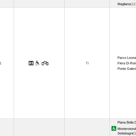
Magliana
(12
Parco Leon
1
TI
Fiera Di Ro
Ponte Galeri
Piana Bella 
Monteroton
Settebagni
(1