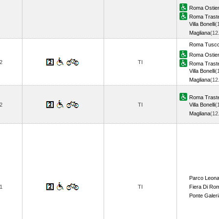
Roma Ostie
Roma Trast
Villa Bonelli
(
Magliana
(12
Roma Tusco
Roma Ostie
2
TI
Roma Trast
Villa Bonelli
(
Magliana
(12
Roma Trast
2
TI
Villa Bonelli
(
Magliana
(12
Parco Leon
1
TI
Fiera Di Ro
Ponte Galeri