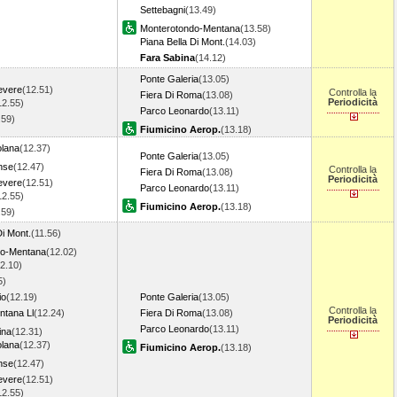
Settebagni
(13.49)
Monterotondo-Mentana
(13.58)
Piana Bella Di Mont.
(14.03)
Fara Sabina
(14.12)
Ponte Galeria
(13.05)
evere
(12.51)
Controlla la
Fiera Di Roma
(13.08)
Periodicità
12.55)
Parco Leonardo
(13.11)
.59)
Fiumicino Aerop.
(13.18)
lana
(12.37)
Ponte Galeria
(13.05)
nse
(12.47)
Controlla la
Fiera Di Roma
(13.08)
Periodicità
evere
(12.51)
Parco Leonardo
(13.11)
12.55)
Fiumicino Aerop.
(13.18)
.59)
Di Mont.
(11.56)
do-Mentana
(12.02)
2.10)
5)
io
(12.19)
Ponte Galeria
(13.05)
Controlla la
tana Ll
(12.24)
Fiera Di Roma
(13.08)
Periodicità
Parco Leonardo
(13.11)
ina
(12.31)
lana
(12.37)
Fiumicino Aerop.
(13.18)
nse
(12.47)
evere
(12.51)
12.55)