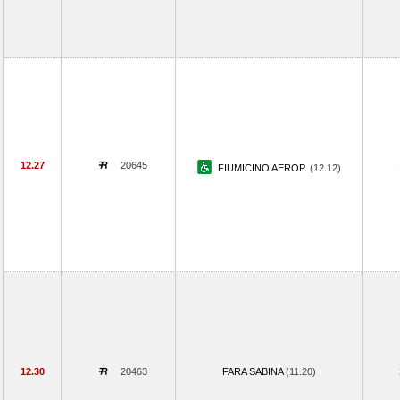
12.27
20645
FIUMICINO AEROP.
(12.12)
12.30
20463
FARA SABINA
(11.20)