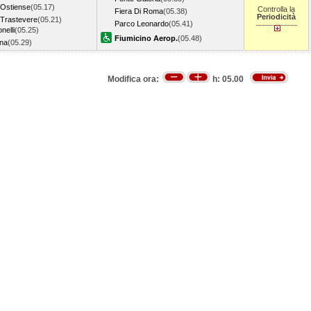
Ostiense
(05.17)
Controlla la
Fiera Di Roma
(05.38)
Periodicità
Trastevere
(05.21)
Parco Leonardo
(05.41)
onelli
(05.25)
Fiumicino Aerop.
(05.48)
ana
(05.29)
Modifica ora:
h:
05.00