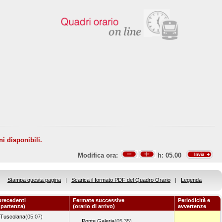
ni disponibili.
Modifica ora:
h:
05.00
Stampa questa pagina
|
Scarica il formato PDF del Quadro Orario
|
Legenda
precedenti
Fermate successive
Periodicità e
i partenza)
(orario di arrivo)
avvertenze
Tuscolana
(05.07)
Ponte Galeria
(05.35)