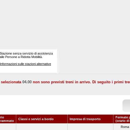
Stazione senza servizio di assistenza
alle Persone a Ridotta Mobilità.
Informazioni sulle stazioni alternative
a selezionata
04.00
non sono previsti treni in arrivo. Di seguito i primi tre
rio
Fermate 
Classi e servizi a bordo
Impresa di trasporto
grammato
(orario d
Roma 