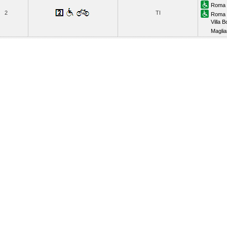
Roma 
2
TI
Roma 
Villa B
Magli