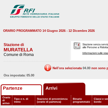
ORARIO PROGRAMMATO 14 Giugno 2026 - 12 Dicembre 2026
Stazione di
Stazione senza serviz
alle Persone a Ridotta 
MURATELLA
Informazioni sulle staz
Comune di Roma
Nell'ora selezionata
04.00
non sono pr
Ora impostata: 05.00
Partenze
Arrivi
Orario
Tipo e n. di
Stazione di provenienza
Binario
Classi e ser
di
treno
(orario di partenza)
programmato
bordo
arrivo