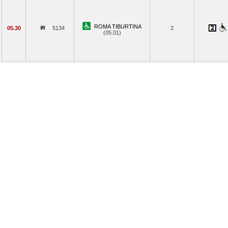
ROMA TIBURTINA
05.30
5134
2
(05.01)