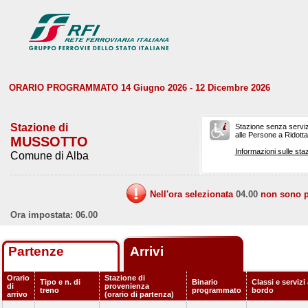
ORARIO PROGRAMMATO 14 Giugno 2026 - 12 Dicembre 2026
Stazione di
Stazione senza serviz
alle Persone a Ridotta 
MUSSOTTO
Informazioni sulle staz
Comune di Alba
Nell'ora selezionata
04.00
non sono pr
Ora impostata: 06.00
Partenze
Arrivi
Orario
Stazione di
Tipo e n. di
Binario
Classi e servizi
di
provenienza
treno
programmato
bordo
arrivo
(orario di partenza)