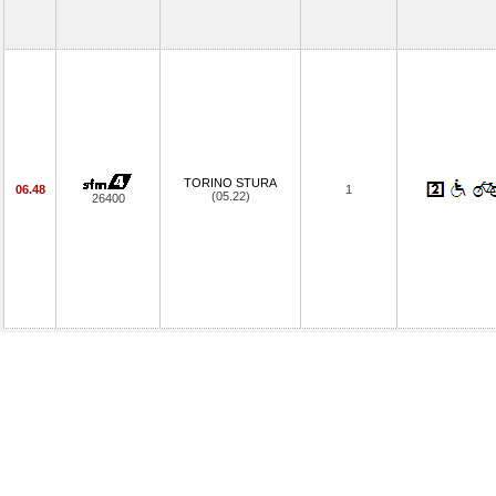
TORINO STURA
06.48
1
(05.22)
26400