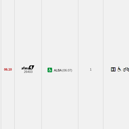
06.10
1
ALBA
(06.07)
26403