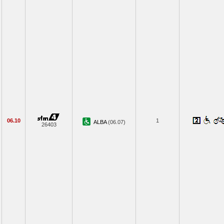
06.10
1
ALBA
(06.07)
26403