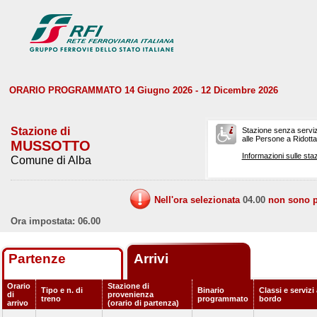
ORARIO PROGRAMMATO 14 Giugno 2026 - 12 Dicembre 2026
Stazione di
Stazione senza serviz
alle Persone a Ridotta 
MUSSOTTO
Informazioni sulle staz
Comune di Alba
Nell'ora selezionata
04.00
non sono pr
Ora impostata: 06.00
Partenze
Arrivi
Orario
Stazione di
Tipo e n. di
Binario
Classi e servizi
di
provenienza
treno
programmato
bordo
arrivo
(orario di partenza)