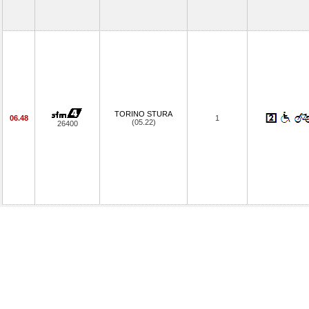
TORINO STURA
06.48
1
(05.22)
26400