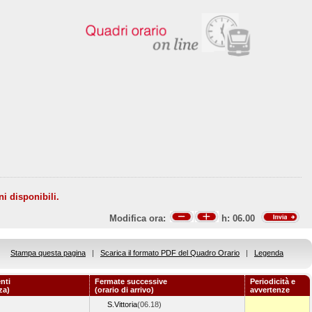
ni disponibili.
Modifica ora:
h:
06.00
Stampa questa pagina
|
Scarica il formato PDF del Quadro Orario
|
Legenda
nti
Fermate successive
Periodicità e
za)
(orario di arrivo)
avvertenze
S.Vittoria
(06.18)