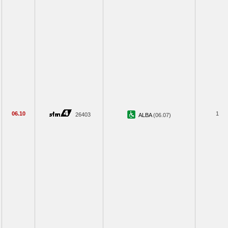
06.10
1
26403
ALBA
(06.07)