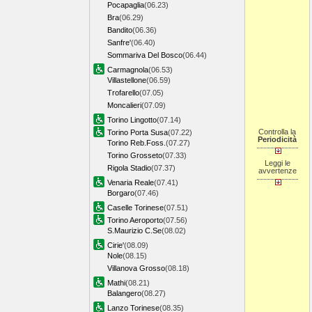
Pocapaglia
(06.23)
Bra
(06.29)
Bandito
(06.36)
Sanfre'
(06.40)
Sommariva Del Bosco
(06.44)
Carmagnola
(06.53)
Villastellone
(06.59)
Trofarello
(07.05)
Moncalieri
(07.09)
Torino Lingotto
(07.14)
Controlla la
Torino Porta Susa
(07.22)
Periodicità
Torino Reb.Foss.
(07.27)
Torino Grosseto
(07.33)
Leggi le
Rigola Stadio
(07.37)
avvertenze
Venaria Reale
(07.41)
Borgaro
(07.46)
Caselle Torinese
(07.51)
Torino Aeroporto
(07.56)
S.Maurizio C.Se
(08.02)
Cirie'
(08.09)
Nole
(08.15)
Villanova Grosso
(08.18)
Mathi
(08.21)
Balangero
(08.27)
Lanzo Torinese
(08.35)