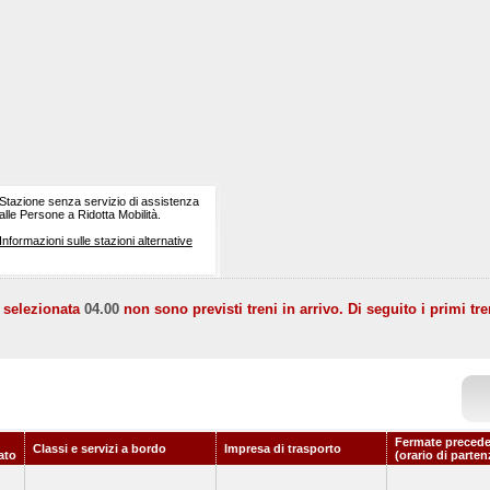
Stazione senza servizio di assistenza
alle Persone a Ridotta Mobilità.
Informazioni sulle stazioni alternative
a selezionata
04.00
non sono previsti treni in arrivo. Di seguito i primi tre
Fermate precede
Classi e servizi a bordo
Impresa di trasporto
ato
(orario di parten