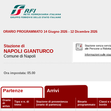
ORARIO PROGRAMMATO 14 Giugno 2026 - 12 Dicembre 2026
Stazione di
Stazione senza serviz
alle Persone a Ridotta 
NAPOLI GIANTURCO
Informazioni sulle staz
Comune di Napoli
Ora impostata: 05.00
Partenze
Arrivi
Orario
Tipo e n. di
Stazione di provenienza
Binario
Classi e 
di
treno
(orario di partenza)
programmato
bordo
arrivo