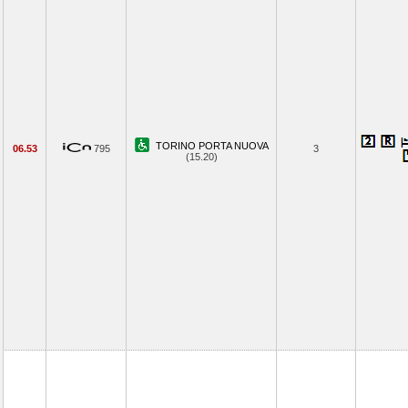
TORINO PORTA NUOVA
06.53
795
3
(15.20)