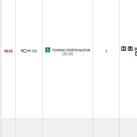
TORINO PORTA NUOVA
06.53
795
3
(15.20)