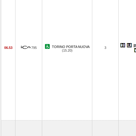
TORINO PORTA NUOVA
06.53
795
3
(15.20)