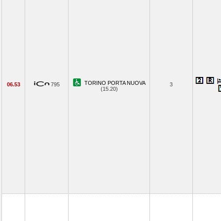
TORINO PORTA NUOVA
06.53
795
3
(15.20)