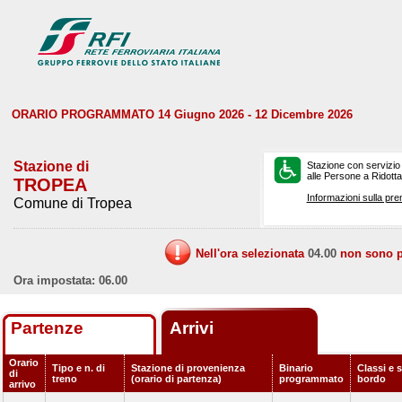
ORARIO PROGRAMMATO 14 Giugno 2026 - 12 Dicembre 2026
Stazione di
Stazione con servizio
alle Persone a Ridotta 
TROPEA
Informazioni sulla pre
Comune di Tropea
Nell'ora selezionata
04.00
non sono pr
Ora impostata: 06.00
Partenze
Arrivi
Orario
Tipo e n. di
Stazione di provenienza
Binario
Classi e s
di
treno
(orario di partenza)
programmato
bordo
arrivo