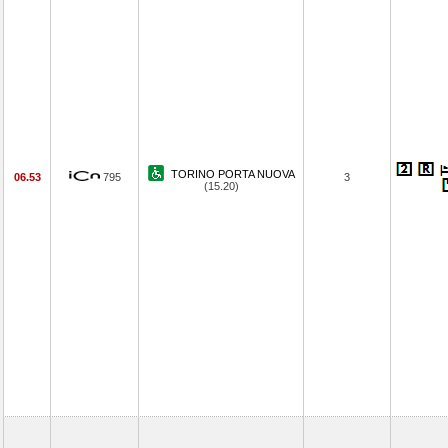
TORINO PORTA NUOVA
06.53
795
3
(15.20)