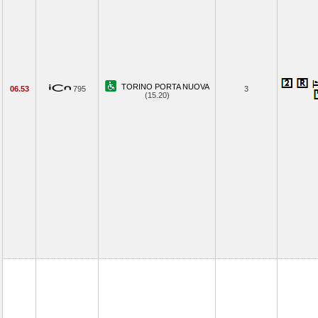
TORINO PORTA NUOVA
06.53
795
3
(15.20)