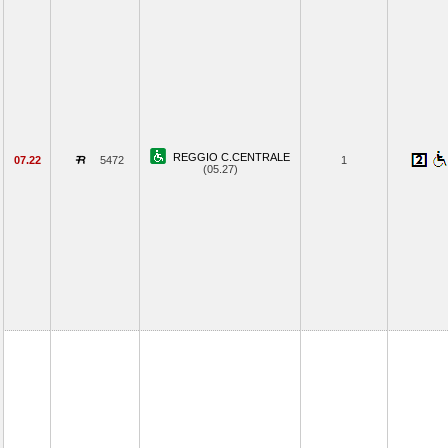
REGGIO C.CENTRALE
07.22
5472
1
(05.27)