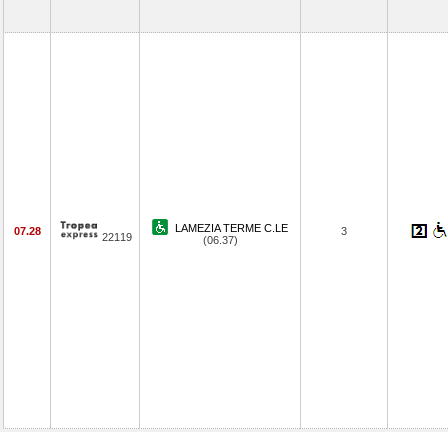
LAMEZIA TERME C.LE
07.28
3
22119
(06.37)