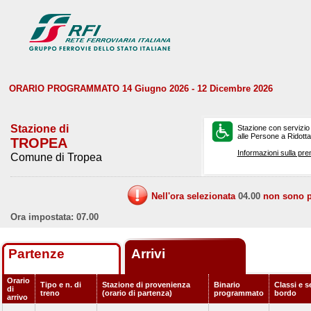
ORARIO PROGRAMMATO 14 Giugno 2026 - 12 Dicembre 2026
Stazione di
Stazione con servizio
alle Persone a Ridotta 
TROPEA
Informazioni sulla pre
Comune di Tropea
Nell'ora selezionata
04.00
non sono pr
Ora impostata: 07.00
Partenze
Arrivi
Orario
Tipo e n. di
Stazione di provenienza
Binario
Classi e s
di
treno
(orario di partenza)
programmato
bordo
arrivo