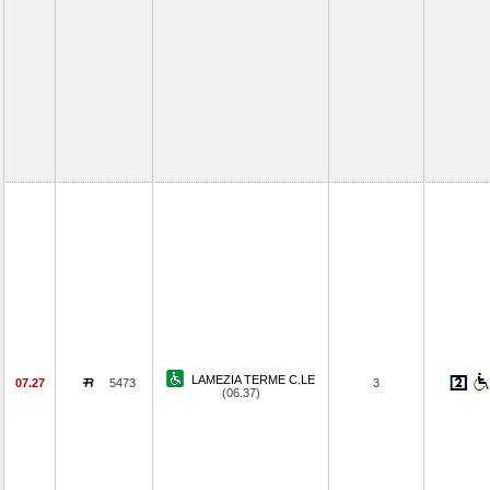
LAMEZIA TERME C.LE
07.27
5473
3
(06.37)