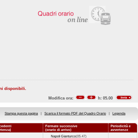
ni disponibili.
Modifica ora:
h:
05.00
Stampa questa pagina
|
Scarica il formato PDF del Quadro Orario
|
Legenda
cedenti
Fermate successive
Periodicità e
artenza)
(orario di arrivo)
avvertenze
Napoli Gianturco
(05.47)