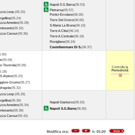
Napoli S.G.Barra
(05.53)
Pietrarsa
(05.57)
azza Leop.
(05.20)
Portici-Ercolano
(06.00)
rgellina
(05.24)
Torre Del Greco
(06.05)
iazza Amedeo
(05.28)
S.Maria La Bruna
(06.10)
ontesanto
(05.32)
Torre A.Citta'
(06.14)
iazza Cavour
(05.36)
Torre A.Centrale
(06.18)
Rovigliano
(06.24)
Castellammare Di S.
(06.37)
5.00)
se
(05.04)
o-Teverola
(05.09)
Controlla la
Periodicità
5.18)
S.Arpino
(05.23)
ggiore-Grumo
(05.27)
fragola
(05.32)
azza Leop.
(05.26)
rgellina
(05.30)
Napoli Gianturco
(05.53)
iazza Amedeo
(05.34)
Napoli S.G.Barra
(06.00)
ontesanto
(05.38)
iazza Cavour
(05.42)
Modifica ora:
h:
05.00