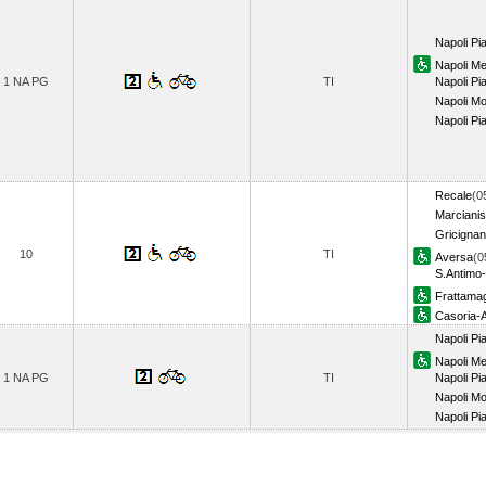
Napoli Pi
Napoli Me
1 NA PG
TI
Napoli P
Napoli M
Napoli P
Recale
(0
Marciani
Gricignan
10
TI
Aversa
(0
S.Antimo-
Frattama
Casoria-A
Napoli Pi
Napoli Me
1 NA PG
TI
Napoli P
Napoli M
Napoli P