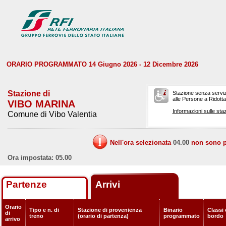
ORARIO PROGRAMMATO 14 Giugno 2026 - 12 Dicembre 2026
Stazione di
Stazione senza serviz
alle Persone a Ridotta 
VIBO MARINA
Informazioni sulle staz
Comune di Vibo Valentia
Nell'ora selezionata
04.00
non sono pr
Ora impostata: 05.00
Partenze
Arrivi
Orario
Tipo e n. di
Stazione di provenienza
Binario
Classi 
di
treno
(orario di partenza)
programmato
bordo
arrivo