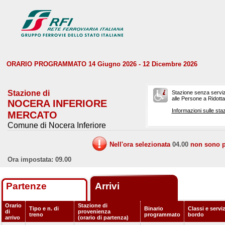
ORARIO PROGRAMMATO 14 Giugno 2026 - 12 Dicembre 2026
Stazione di
Stazione senza serviz
alle Persone a Ridotta 
NOCERA INFERIORE
Informazioni sulle staz
MERCATO
Comune di Nocera Inferiore
Nell'ora selezionata
04.00
non sono pr
Ora impostata: 09.00
Partenze
Arrivi
Orario
Stazione di
Tipo e n. di
Binario
Classi e serviz
di
provenienza
treno
programmato
bordo
arrivo
(orario di partenza)