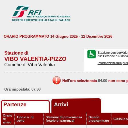
ORARIO PROGRAMMATO 14 Giugno 2026 - 12 Dicembre 2026
Stazione di
Stazione con servizio
alle Persone a Ridotta 
VIBO VALENTIA-PIZZO
Informazioni sulla pre
Comune di Vibo Valentia
Nell'ora selezionata
04.00
non sono pr
Ora impostata: 07.00
Partenze
Arrivi
Orario
Tipo e n. di
Stazione di provenienza
Binario
di
Classi e s
treno
(orario di partenza)
programmato
arrivo