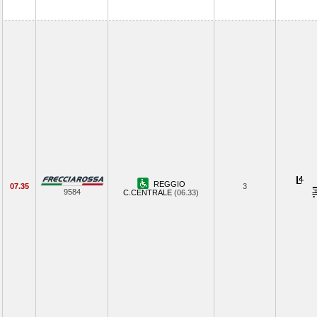
REGGIO
07.35
3
9584
C.CENTRALE
(06.33)