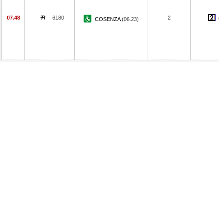
07.48
6180
2
COSENZA
(06.23)