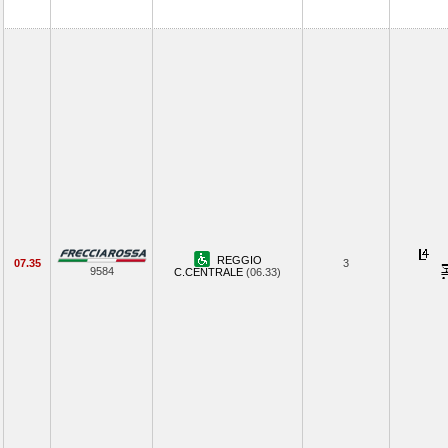
REGGIO
07.35
3
9584
C.CENTRALE
(06.33)