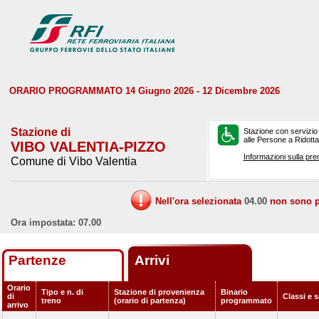
ORARIO PROGRAMMATO 14 Giugno 2026 - 12 Dicembre 2026
Stazione di
Stazione con servizio
alle Persone a Ridotta 
VIBO VALENTIA-PIZZO
Informazioni sulla pre
Comune di Vibo Valentia
Nell'ora selezionata
04.00
non sono pr
Ora impostata: 07.00
Partenze
Arrivi
Orario
Tipo e n. di
Stazione di provenienza
Binario
di
Classi e s
treno
(orario di partenza)
programmato
arrivo