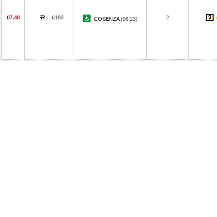
07.48
6180
2
COSENZA
(06.23)