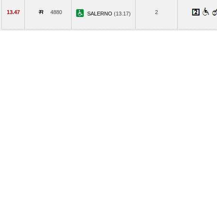
13.47
4880
2
SALERNO
(13.17)