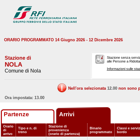
ORARIO PROGRAMMATO 14 Giugno 2026 - 12 Dicembre 2026
Stazione di
Stazione senza serviz
alle Persone a Ridotta 
NOLA
Informazioni sulle staz
Comune di Nola
Nell'ora selezionata
12.00
non sono pr
Ora impostata: 13.00
Partenze
Arrivi
Orario
Stazione di
Tipo e n. di
Binario
Classi e serviz
di
provenienza
treno
programmato
bordo
arrivo
(orario di partenza)