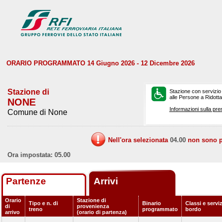
ORARIO PROGRAMMATO 14 Giugno 2026 - 12 Dicembre 2026
Stazione di
Stazione con servizio
alle Persone a Ridotta 
NONE
Informazioni sulla pre
Comune di None
Nell'ora selezionata
04.00
non sono pr
Ora impostata: 05.00
Partenze
Arrivi
Orario
Stazione di
Tipo e n. di
Binario
Classi e serviz
di
provenienza
treno
programmato
bordo
arrivo
(orario di partenza)