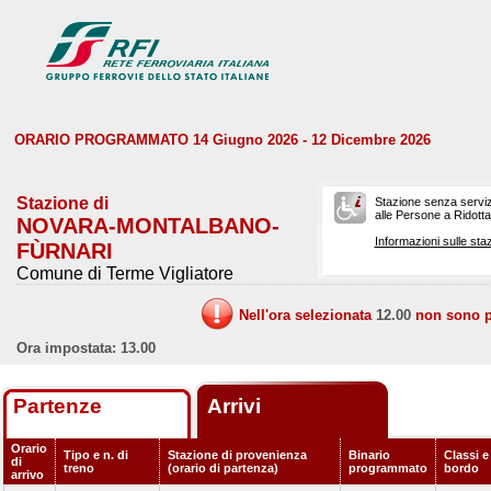
ORARIO PROGRAMMATO 14 Giugno 2026 - 12 Dicembre 2026
Stazione di
Stazione senza serviz
alle Persone a Ridotta 
NOVARA-MONTALBANO-
Informazioni sulle staz
FÙRNARI
Comune di Terme Vigliatore
Nell'ora selezionata
12.00
non sono pr
Ora impostata: 13.00
Partenze
Arrivi
Orario
Tipo e n. di
Stazione di provenienza
Binario
Classi e
di
treno
(orario di partenza)
programmato
bordo
arrivo