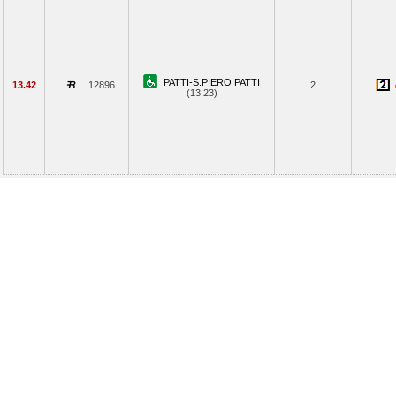
PATTI-S.PIERO PATTI
13.42
12896
2
(13.23)