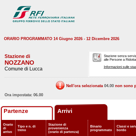
ORARIO PROGRAMMATO 14 Giugno 2026 - 12 Dicembre 2026
Stazione di
Stazione senza serviz
alle Persone a Ridotta 
NOZZANO
Informazioni sulle staz
Comune di Lucca
Nell'ora selezionata
04.00
non sono pr
Ora impostata: 06.00
Partenze
Arrivi
Orario
Stazione di
Tipo e n. di
Binario
Classi e serv
di
provenienza
treno
programmato
bordo
arrivo
(orario di partenza)