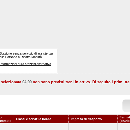
Stazione senza servizio di assistenza
alle Persone a Ridotta Mobilità.
Informazioni sulle stazioni alternative
a selezionata
04.00
non sono previsti treni in arrivo. Di seguito i primi tre
io
Fermat
Classi e servizi a bordo
Impresa di trasporto
rammato
(orario