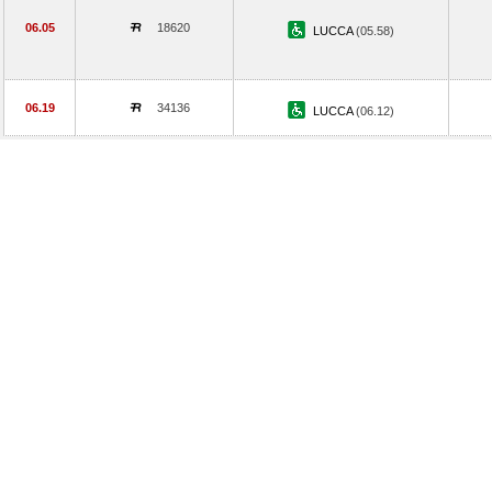
06.05
18620
LUCCA
(05.58)
06.19
34136
LUCCA
(06.12)