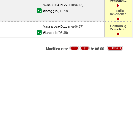
Periodicità
Massarosa-Bozzano
(06.12)
Leggi le
Viareggio
(06.23)
avvertenze
Controlla la
Massarosa-Bozzano
(06.27)
Periodicità
Viareggio
(06.39)
Modifica ora:
h:
06.00