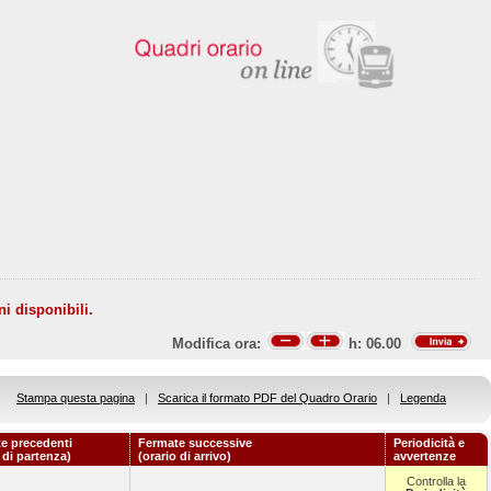
ni disponibili.
Modifica ora:
h:
06.00
Stampa questa pagina
|
Scarica il formato PDF del Quadro Orario
|
Legenda
e precedenti
Fermate successive
Periodicità e
 di partenza)
(orario di arrivo)
avvertenze
Controlla la