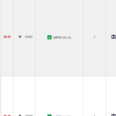
05.33
20391
1
ORTE
(04.14)