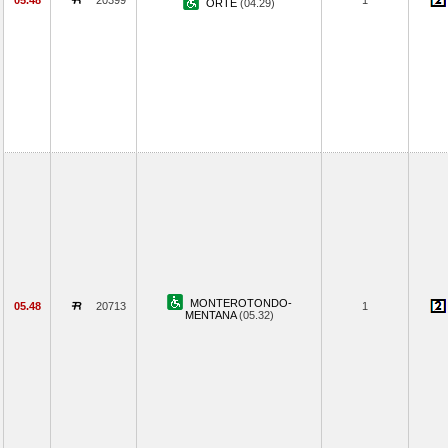
05.48
20399
1
ORTE
(04.29)
MONTEROTONDO-
05.48
20713
1
MENTANA
(05.32)