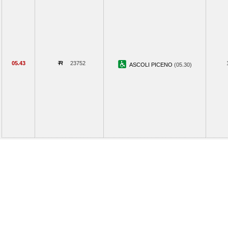
05.43
23752
ASCOLI PICENO
(05.30)