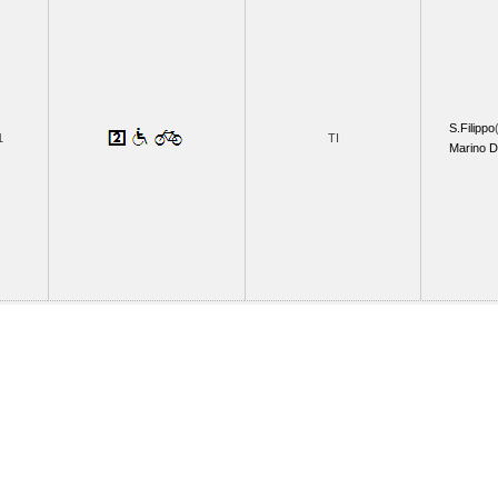
S.Filippo
1
TI
Marino D