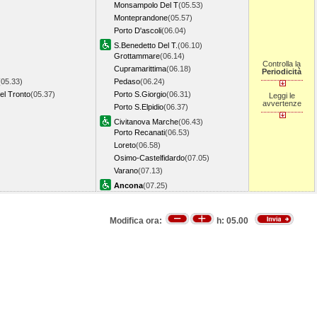
Monsampolo Del T
(05.53)
Monteprandone
(05.57)
Porto D'ascoli
(06.04)
S.Benedetto Del T.
(06.10)
Grottammare
(06.14)
Controlla la
Cupramarittima
(06.18)
Periodicità
(05.33)
Pedaso
(06.24)
el Tronto
(05.37)
Porto S.Giorgio
(06.31)
Leggi le
avvertenze
Porto S.Elpidio
(06.37)
Civitanova Marche
(06.43)
Porto Recanati
(06.53)
Loreto
(06.58)
Osimo-Castelfidardo
(07.05)
Varano
(07.13)
Ancona
(07.25)
Modifica ora:
h:
05.00