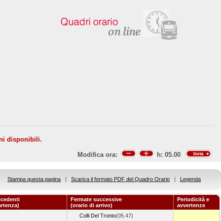
ni disponibili.
Modifica ora:
h:
05.00
Stampa questa pagina
|
Scarica il formato PDF del Quadro Orario
|
Legenda
ecedenti
Fermate successive
Periodicità e
artenza)
(orario di arrivo)
avvertenze
Colli Del Tronto
(05.47)