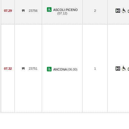
ASCOLI PICENO
07.29
23756
2
(07.12)
07.32
23751
1
ANCONA
(06.00)