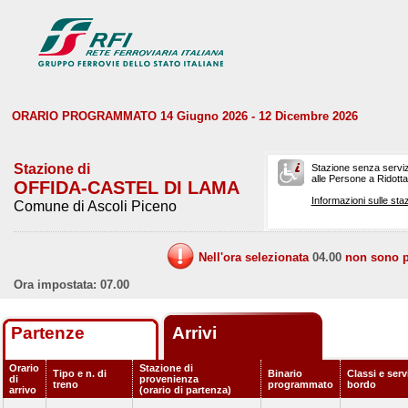
ORARIO PROGRAMMATO 14 Giugno 2026 - 12 Dicembre 2026
Stazione di
Stazione senza serviz
alle Persone a Ridotta 
OFFIDA-CASTEL DI LAMA
Informazioni sulle staz
Comune di Ascoli Piceno
Nell'ora selezionata
04.00
non sono pr
Ora impostata: 07.00
Partenze
Arrivi
Orario
Stazione di
Tipo e n. di
Binario
Classi e serv
di
provenienza
treno
programmato
bordo
arrivo
(orario di partenza)