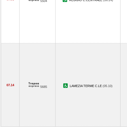
REGGIO C.CENTRALE
(06.24)
5504
07.14
LAMEZIA TERME C.LE
(05.10)
5685