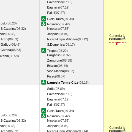
Favazzina
(07.13)
Bagnara
(07.19)
Palmi
(07.27)
Gioia Tauro
(07.34)
.Lido
(06.28)
Rosarno
(07.42)
.S.Caterina
(06.32)
Nicotera
(07.53)
mele
(06.36)
Joppolo
(08.04)
Controlla la
Periodicità
.Archi
(06.39)
Ricadi-Capo Vaticano
(08.12)
Gallico
(06.48)
S.Domenica
(08.17)
.Catona
(06.53)
Tropea
(08.22)
Parghelia
(08.32)
iovanni
(06.59)
Zambrone
(08.38)
Briatico
(08.44)
Vibo Marina
(08.52)
Pizzo
(08.57)
Lamezia Terme C.Le
(09.18)
Scilla
(07.09)
Favazzina
(07.13)
Bagnara
(07.19)
Palmi
(07.27)
Gioia Tauro
(07.34)
.Lido
(06.28)
Rosarno
(07.42)
.S.Caterina
(06.32)
Nicotera
(07.55)
mele
(06.36)
Joppolo
(08.06)
Controlla la
Periodicità
.Archi
(06.39)
Ricadi-Capo Vaticano
(08.14)