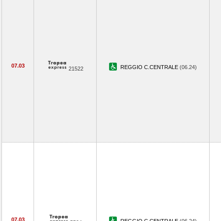
07.03
REGGIO C.CENTRALE
(06.24)
21522
07.03