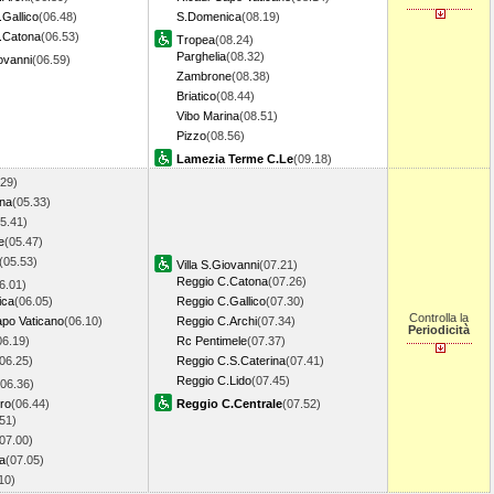
Gallico
(06.48)
S.Domenica
(08.19)
.Catona
(06.53)
Tropea
(08.24)
Parghelia
(08.32)
iovanni
(06.59)
Zambrone
(08.38)
Briatico
(08.44)
Vibo Marina
(08.51)
Pizzo
(08.56)
Lamezia Terme C.Le
(09.18)
.29)
ina
(05.33)
5.41)
e
(05.47)
(05.53)
Villa S.Giovanni
(07.21)
Reggio C.Catona
(07.26)
6.01)
ica
(06.05)
Reggio C.Gallico
(07.30)
Controlla la
apo Vaticano
(06.10)
Reggio C.Archi
(07.34)
Periodicità
06.19)
Rc Pentimele
(07.37)
06.25)
Reggio C.S.Caterina
(07.41)
Reggio C.Lido
(07.45)
(06.36)
ro
(06.44)
Reggio C.Centrale
(07.52)
51)
07.00)
a
(07.05)
.10)