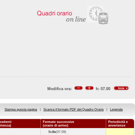
Modifica ora:
h:
07.00
Stampa questa pagina
|
Scarica il formato PDF del Quadro Orario
|
Legenda
cedenti
Fermate successive
Periodicità e
artenza)
(orario di arrivo)
avvertenze
Scilla
(07.09)