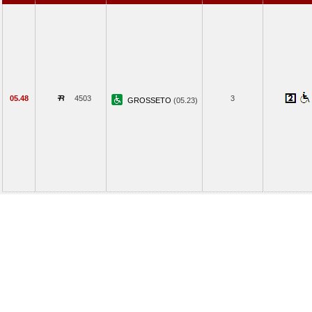
05.48
4503
3
GROSSETO
(05.23)