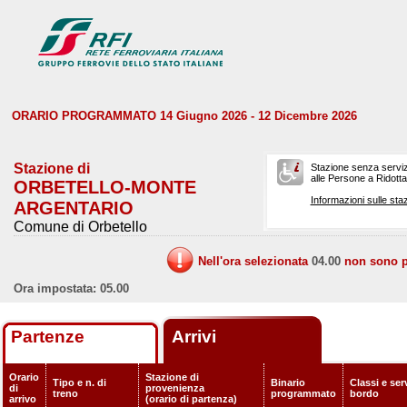
ORARIO PROGRAMMATO 14 Giugno 2026 - 12 Dicembre 2026
Stazione di
Stazione senza serviz
alle Persone a Ridotta 
ORBETELLO-MONTE
Informazioni sulle staz
ARGENTARIO
Comune di Orbetello
Nell'ora selezionata
04.00
non sono pr
Ora impostata: 05.00
Partenze
Arrivi
Orario
Stazione di
Tipo e n. di
Binario
Classi e serv
di
provenienza
treno
programmato
bordo
arrivo
(orario di partenza)