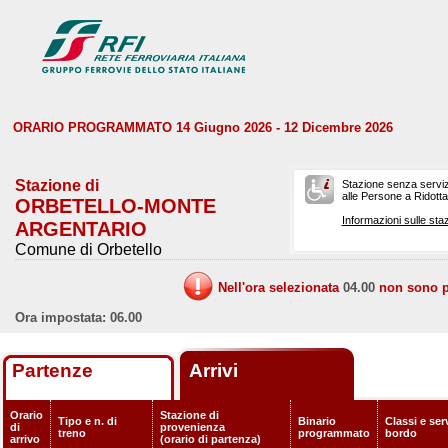
ORARIO PROGRAMMATO 14 Giugno 2026 - 12 Dicembre 2026
Stazione di
Stazione senza serviz
alle Persone a Ridotta 
ORBETELLO-MONTE
Informazioni sulle staz
ARGENTARIO
Comune di Orbetello
Nell'ora selezionata
04.00
non sono pr
Ora impostata: 06.00
Partenze
Arrivi
Orario
Stazione di
Tipo e n. di
Binario
Classi e serv
di
provenienza
treno
programmato
bordo
arrivo
(orario di partenza)