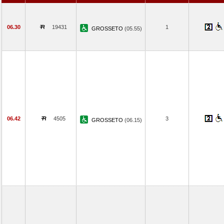
06.30
19431
1
GROSSETO
(05.55)
06.42
4505
3
GROSSETO
(06.15)