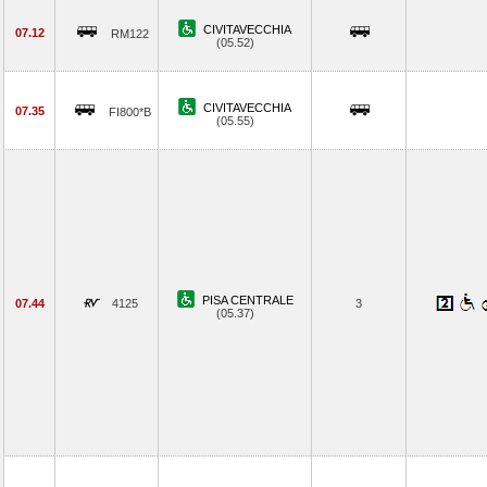
CIVITAVECCHIA
07.12
RM122
(05.52)
CIVITAVECCHIA
07.35
FI800*B
(05.55)
PISA CENTRALE
07.44
4125
3
(05.37)