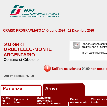
ORARIO PROGRAMMATO 14 Giugno 2026 - 12 Dicembre 2026
Stazione di
Stazione senza serviz
alle Persone a Ridotta 
ORBETELLO-MONTE
Informazioni sulle staz
ARGENTARIO
Comune di Orbetello
Nell'ora selezionata
04.00
non sono pr
Ora impostata: 07.00
Partenze
Arrivi
Orario
Stazione di
Tipo e n. di
Binario
Classi e serv
di
provenienza
treno
programmato
bordo
arrivo
(orario di partenza)