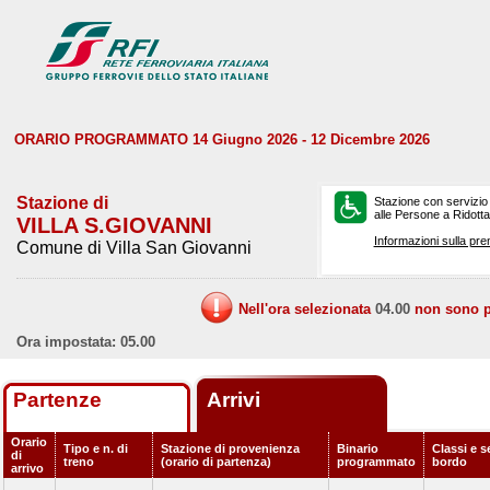
ORARIO PROGRAMMATO 14 Giugno 2026 - 12 Dicembre 2026
Stazione di
Stazione con servizio
alle Persone a Ridotta 
VILLA S.GIOVANNI
Informazioni sulla pre
Comune di Villa San Giovanni
Nell'ora selezionata
04.00
non sono pr
Ora impostata: 05.00
Partenze
Arrivi
Orario
Tipo e n. di
Stazione di provenienza
Binario
Classi e s
di
treno
(orario di partenza)
programmato
bordo
arrivo