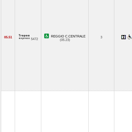
REGGIO C.CENTRALE
05.51
3
5472
(05.23)