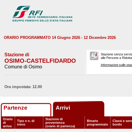
ORARIO PROGRAMMATO 14 Giugno 2026 - 12 Dicembre 2026
Stazione di
Stazione senza serviz
alle Persone a Ridotta 
OSIMO-CASTELFIDARDO
Informazioni sulle staz
Comune di Osimo
Ora impostata: 12.00
Partenze
Arrivi
Orario
Stazione di
Tipo e n. di
Binario
Classi e serv
di
provenienza
treno
programmato
bordo
arrivo
(orario di partenza)